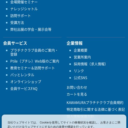
会場開催セミナー
ナレッジシャトル
訪問サポート
受講方法
弊社出展の学会・展示会等
会員サービス
企業情報
プラチナクラブ会員のご案内・
企業概要
登録
営業所案内
Ptile（プチレ）Web版のご案内
採用情報（求人情報）
教育セミナー＆訪問サポート
リンク
パッとレンタル
公式SNS
オンラインショップ
お問い合わせ
会員サービスFAQ
カートを見る
KAWAMURAプラチナクラブ会員規約
特定商取引に関する法律に基づく表記
個人情報保護方針
当社ウェブサイトでは、 Cookieを使用してサイトの稼働状況を確認し、お客さまにご満
ISO9001
足いただけるウェブサイトにするための改善や構築を行っています。