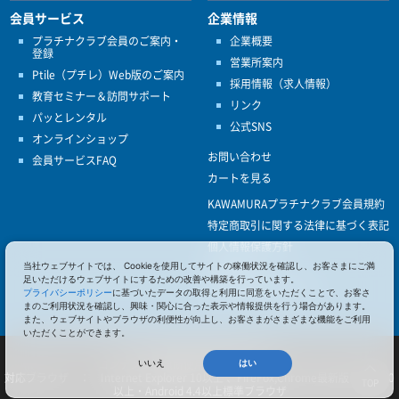
会員サービス
企業情報
プラチナクラブ会員のご案内・
企業概要
登録
営業所案内
Ptile（プチレ）Web版のご案内
採用情報（求人情報）
教育セミナー＆訪問サポート
リンク
パッとレンタル
公式SNS
オンラインショップ
お問い合わせ
会員サービスFAQ
カートを見る
KAWAMURAプラチナクラブ会員規約
特定商取引に関する法律に基づく表記
個人情報保護方針
当社ウェブサイトでは、 Cookieを使用してサイトの稼働状況を確認し、お客さまにご満
ISO9001
足いただけるウェブサイトにするための改善や構築を行っています。
健康経営優良法人認定
プライバシーポリシー
に基づいたデータの取得と利用に同意をいただくことで、お客さ
まのご利用状況を確認し、興味・関心に合った表示や情報提供を行う場合があります。
また、ウェブサイトやブラウザの利便性が向上し、お客さまがさまざまな機能をご利用
いただくことができます。
© 2017 Pacific Supply Co.,Ltd.
コンテンツの無断使用・転載を禁じます。
いいえ
はい
対応ブラウザ ： Internet Explorer 10以上 、FireFox,Chrome最新版 、iOS 10
TOP
以上・Android 4.4以上標準ブラウザ