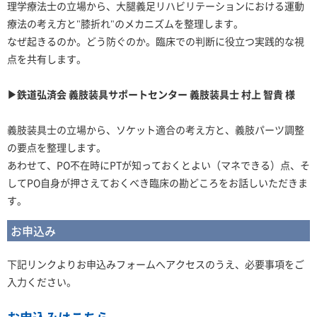
理学療法士の立場から、大腿義足リハビリテーションにおける運動
療法の考え方と"膝折れ"のメカニズムを整理します。
なぜ起きるのか。どう防ぐのか。臨床での判断に役立つ実践的な視
点を共有します。
▶鉄道弘済会 義肢装具サポートセンター 義肢装具士 村上 智貴 様
義肢装具士の立場から、ソケット適合の考え方と、義肢パーツ調整
の要点を整理します。
あわせて、PO不在時にPTが知っておくとよい（マネできる）点、そ
してPO自身が押さえておくべき臨床の勘どころをお話しいただきま
す。
お申込み
下記リンクよりお申込みフォームへアクセスのうえ、必要事項をご
入力ください。