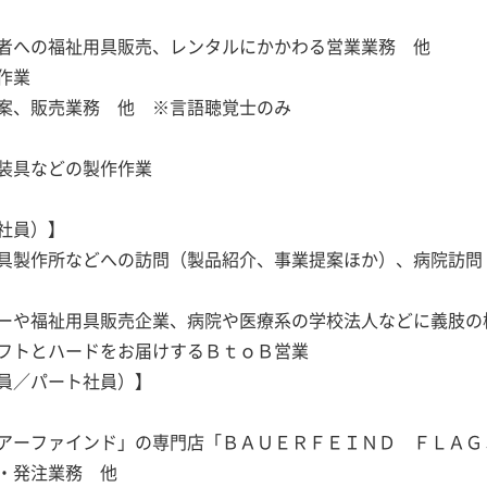
者への福祉用具販売、レンタルにかかわる営業業務 他
作業
案、販売業務 他 ※言語聴覚士のみ
装具などの製作作業
社員）】
具製作所などへの訪問（製品紹介、事業提案ほか）、病院訪問
用具販売企業、病院や医療系の学校法人などに義肢の構
フトとハードをお届けするＢｔｏＢ営業
員／パート社員）】
ーファインド」の専門店「ＢＡＵＥＲＦＥＩＮＤ ＦＬＡＧ
・発注業務 他