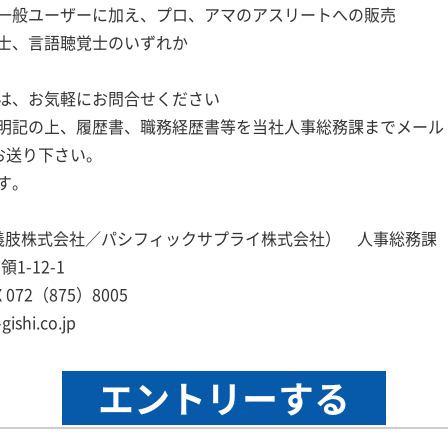
般ユーザーに加え、プロ、アマのアスリートへの販売
士、言語聴覚士のいずれか
は、お気軽にお問合せください
の上、履歴書、職務経歴書等を当社人事総務課までメール（recru
にてお送り下さい。
す。
村義肢株式会社／パシフィックサプライ株式会社） 人事総務
1-12-1
072（875）8005
shi.co.jp
エントリー
する