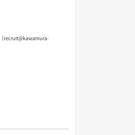
it@kawamura-
課