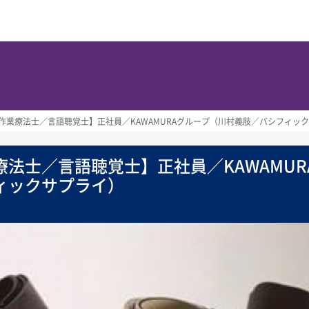
作業療法士／言語聴覚士】正社員／KAWAMURAグループ（川村義肢／パシフィッ
法士／言語聴覚士】正社員／KAWAMUR
ィックサプライ）