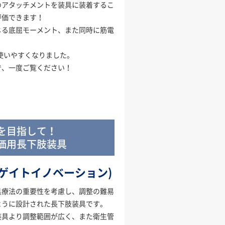
のアタッチメントを装具に装着するこ
評価できます！
じる底屈モーメント、また同時に筋電
り使いやすくなりました。
で、一度ご覧ください！
を目指して！
価用長下肢装具
ION(ゲイトイノベーション)
具療法の重要性を考慮し、調整の難易
ように設計された長下肢装具です。
装具より調整範囲が広く、また衛生管