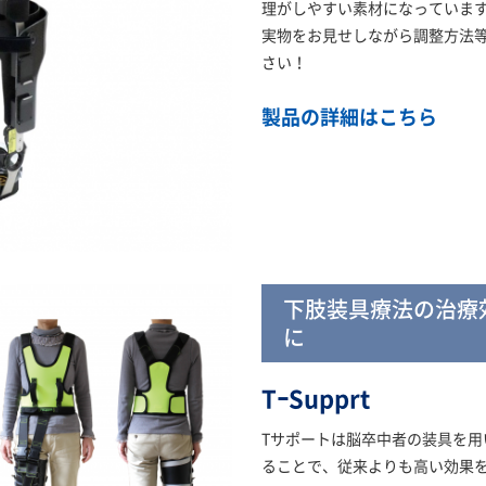
理がしやすい素材になっていま
実物をお見せしながら調整方法
さい！
製品の詳細はこちら
下肢装具療法の治療
に
TｰSupprt
Tサポートは脳卒中者の装具を
ることで、従来よりも高い効果