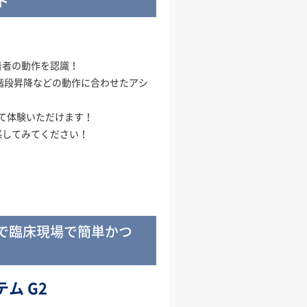
ト
）
着者の動作を認識！
階段昇降などの動作に合わせたアシ
して体験いただけます！
感してみてください！
で臨床現場で簡単かつ
ム G2