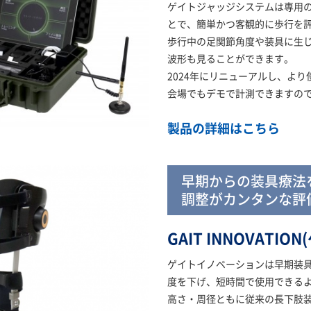
ゲイトジャッジシステムは専用
とで、簡単かつ客観的に歩行を
歩行中の足関節角度や装具に生
波形も見ることができます。
2024年にリニューアルし、よ
会場でもデモで計測できますの
製品の詳細はこちら
早期からの装具療法
調整がカンタンな評
GAIT INNOVAT
ゲイトイノベーションは早期装
度を下げ、短時間で使用できる
高さ・周径ともに従来の長下肢