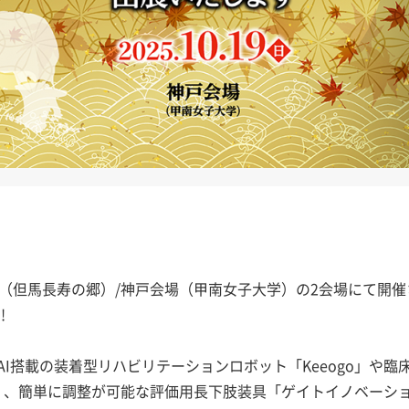
但馬会場（但馬長寿の郷）/神戸会場（甲南女子大学）の2会場にて開
!
I搭載の装着型リハビリテーションロボット「Keeogo」や
2」、簡単に調整が可能な評価用長下肢装具「ゲイトイノベーシ