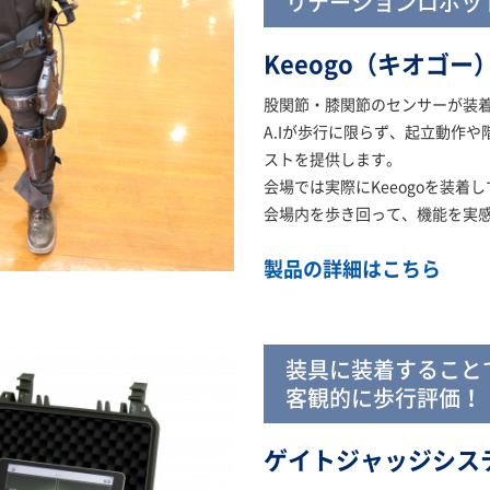
リテーションロボッ
Keeogo（キオゴー
股関節・膝関節のセンサーが装
A.Iが
歩行に限らず、起立動作や
ストを提供します。
会場では実際にKeeogoを装着
会場内を歩き回って、機能を実
製品の詳細はこちら
装具に装着すること
客観的に歩行評価！
ゲイトジャッジシステ