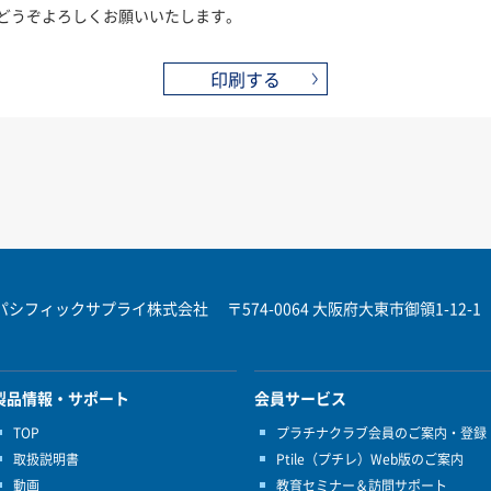
どうぞよろしくお願いいたします。
印刷する
パシフィックサプライ株式会社
〒574-0064 大阪府大東市御領1-12-1
製品情報・サポート
会員サービス
TOP
プラチナクラブ会員のご案内・登録
取扱説明書
Ptile（プチレ）Web版のご案内
動画
教育セミナー＆訪問サポート