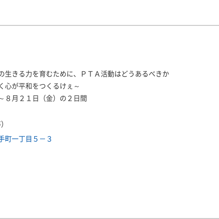
生きる力を育むために、ＰＴＡ活動はどうあるべきか
く心が平和をつくるけぇ～
～８月２１日（金）の２日間
等）
手町一丁目５－３