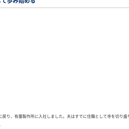
して歩み始める
福岡に戻り、有薗製作所に入社しました。夫はすでに住職として寺を切り盛
。