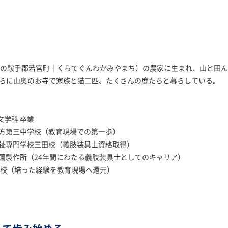
時の
鞍手郡若宮町｜くらてぐんわかみやまち
）の農家に生まれ、山と田ん
さらに山奥のお寺で家族と猫二匹、たくさんの鹿たちと暮らしている。
文学科 卒業
市立直方第三中学校（教育現場での第一歩）
医療福祉専門学校三田校（義肢装具士資格取得）
会社有薗製作所（24年間にわたる義肢装具士としてのキャリア）
中学校（培った経験を教育現場へ還元）