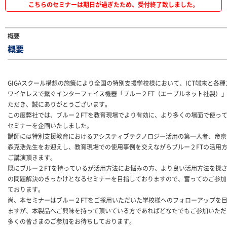
こちらのセミナーは期日が過ぎたため、受付終了致しました。
概要
概要
GIGAスクール構想の施策により全国の特別支援学校様において、ICT端末と各
ワイヤレスで繋ぐインターフェイス機器「ブルー２FT（エーブルネット社製）
ただき、誠にありがとうございます。
この度弊社では、ブルー２FTを教育現場でより有効に、より多くの場面で使っ
セミナーを企画いたしました。
講師には特別支援教育におけるアシスティブテクノロジー活用の第一人者、帝京
森克浩先生をお迎えし、教育現場での使用事例を交えながらブルー２FTの活用
ご講演頂きます。
既にブルー２FTを持っているが活用方法にお悩みの方、より良い活用方法を探
の問題解決のきっかけとなるセミナーを目指しておりますので、奮ってのご参加
ております。
尚、本セミナーはブルー２FTをご採用いただいた学校様へのフォローアップを
ますが、本製品へご興味を持って頂いている方であればどなたでもご参加いただ
多くの皆さまのご参加をお待ちしております。