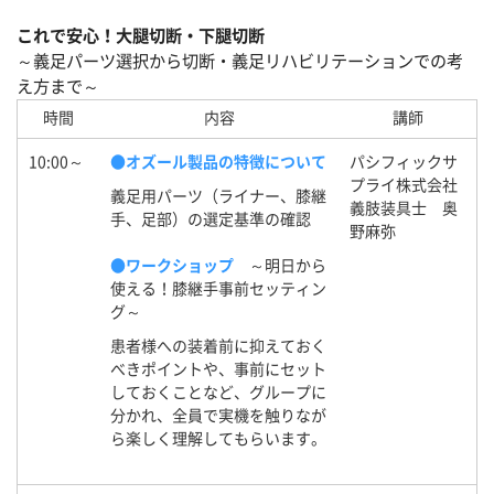
これで安心！大腿切断・下腿切断
～義足パーツ選択から切断・義足リハビリテーションでの考
え方まで～
時間
内容
講師
10:00～
●オズール製品の特徴について
パシフィックサ
プライ株式会社
義足用パーツ（ライナー、膝継
義肢装具士 奥
手、足部）の選定基準の確認
野麻弥
●ワークショップ
～明日から
使える！膝継手事前セッティン
グ～
患者様への装着前に抑えておく
べきポイントや、事前にセット
しておくことなど、グループに
分かれ、全員で実機を触りなが
ら楽しく理解してもらいます。