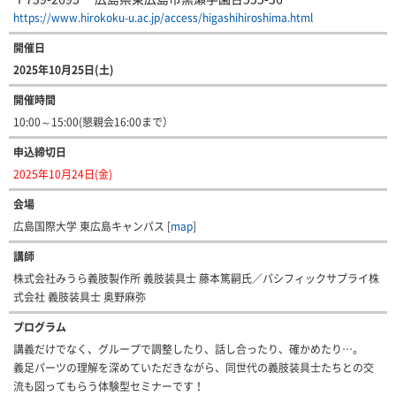
https://www.hirokoku-u.ac.jp/access/higashihiroshima.html
開催日
2025年10月25日(土)
開催時間
10:00～15:00(懇親会16:00まで）
申込締切日
2025年10月24日(金)
会場
広島国際大学 東広島キャンパス [
map
]
講師
株式会社みうら義肢製作所 義肢装具士 藤本篤嗣氏／パシフィックサプライ株
式会社 義肢装具士 奥野麻弥
プログラム
講義だけでなく、グループで調整したり、話し合ったり、確かめたり…。
義足パーツの理解を深めていただきながら、同世代の義肢装具士たちとの交
流も図ってもらう体験型セミナーです！