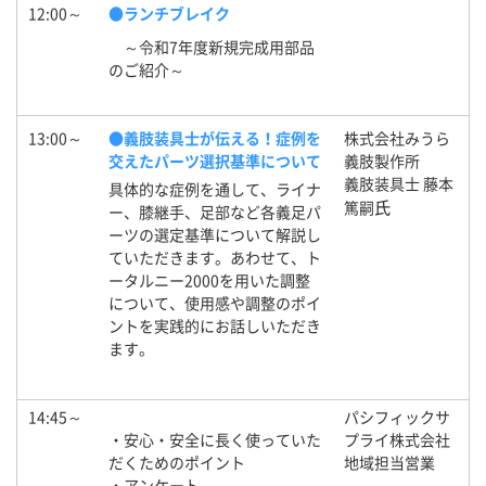
12:00～
●ランチブレイク
～令和7年度新規完成用部品
のご紹介～
13:00～
●義肢装具士が伝える！症例を
株式会社みうら
交えたパーツ選択基準について
義肢製作所
義肢装具士 藤本
具体的な症例を通して、ライナ
氏
篤嗣
ー、膝継手、足部など各義足パ
ーツの選定基準について解説し
ていただきます。あわせて、ト
ータルニー2000を用いた調整
について、使用感や調整のポイ
ントを実践的にお話しいただき
ます。
14:45～
パシフィックサ
・安心・安全に長く使っていた
プライ株式会社
だくためのポイント
地域担当営業
・アンケート