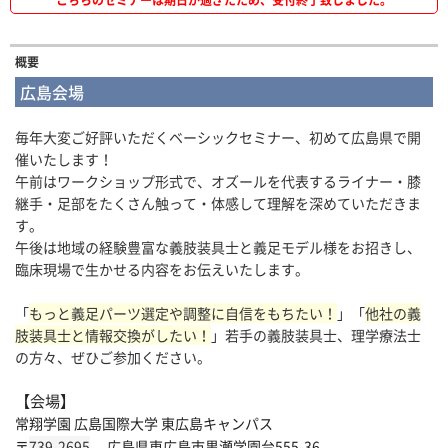
こちらのセミナーは期日が過ぎたため、受付終了致しました。
概要
広島会場
毎年大変ご好評いただくベーシックセミナー、初めて広島県で開
催いたします！
午前はワークショップ形式で、オズールを代表するライナー・膝
継手・足部をたくさん触って・体感して理解を深めていただきま
す。
午後は地域の経験豊富な義肢装具士と義足モデル様をお招きし、
臨床現場で生かせる内容をお伝えいたします。
「
もっと義足パーツ選定や調整に自信をもちたい！
」「
他社の義
肢装具士と情報交換がしたい！
」若手の義肢装具士、理学療法士
の方々、ぜひご参加ください。
【会場】
常翔学園 広島国際大学 東広島キャンパス
〒
739-2695
広島県東広島市黒瀬学園台555-36