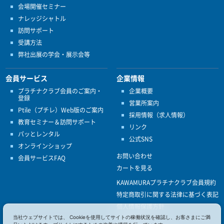
会場開催セミナー
ナレッジシャトル
訪問サポート
受講方法
弊社出展の学会・展示会等
会員サービス
企業情報
プラチナクラブ会員のご案内・
企業概要
登録
営業所案内
Ptile（プチレ）Web版のご案内
採用情報（求人情報）
教育セミナー＆訪問サポート
リンク
パッとレンタル
公式SNS
オンラインショップ
お問い合わせ
会員サービスFAQ
カートを見る
KAWAMURAプラチナクラブ会員規約
特定商取引に関する法律に基づく表記
個人情報保護方針
当社ウェブサイトでは、 Cookieを使用してサイトの稼働状況を確認し、お客さまにご満
ISO9001