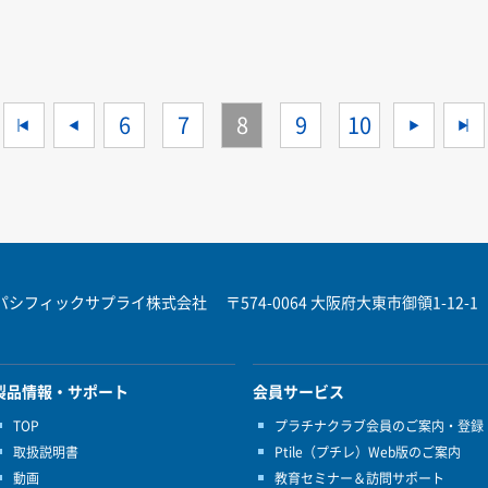
<<
<
6
7
8
9
10
>
パシフィックサプライ株式会社
〒574-0064 大阪府大東市御領1-12-1
製品情報・サポート
会員サービス
TOP
プラチナクラブ会員のご案内・登録
取扱説明書
Ptile（プチレ）Web版のご案内
動画
教育セミナー＆訪問サポート