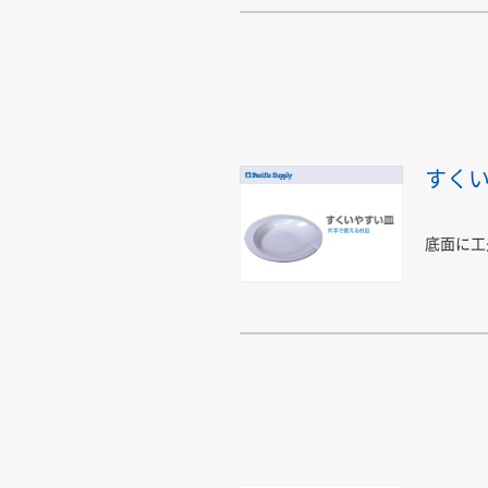
すく
底面に工