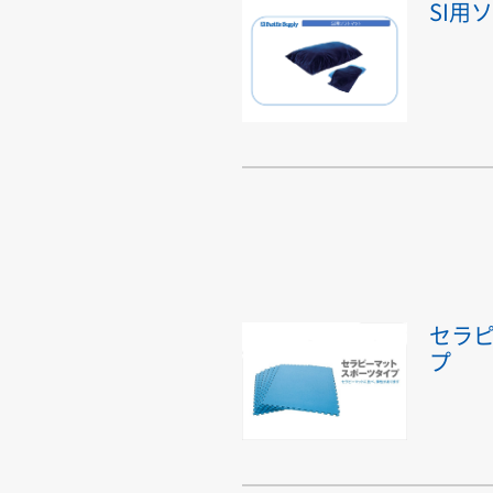
SI用
セラ
プ