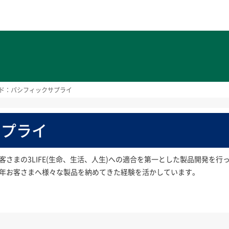
ト
ド：パシフィックサプライ
サプライ
客さまの3LIFE(生命、生活、人生)への適合を第一とした製品開発を
年お客さまへ様々な製品を納めてきた経験を活かしています。