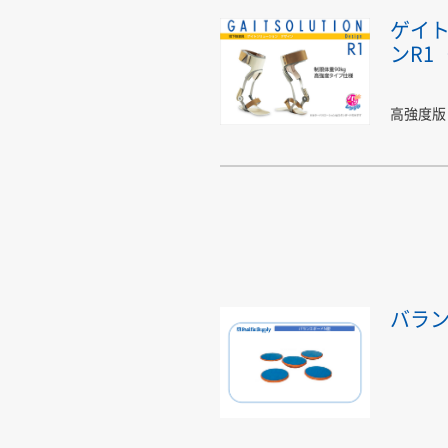
ゲイ
ンR1
高強度版 
バラン