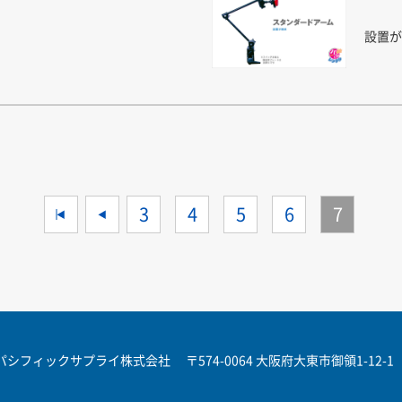
設置が
<<
<
3
4
5
6
7
パシフィックサプライ株式会社
〒574-0064 大阪府大東市御領1-12-1