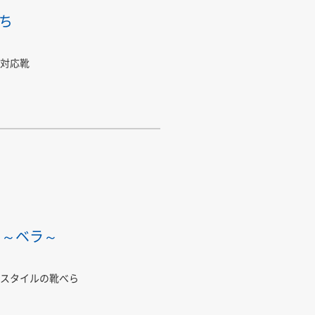
ち
対応靴
a ～ベラ～
スタイルの靴べら