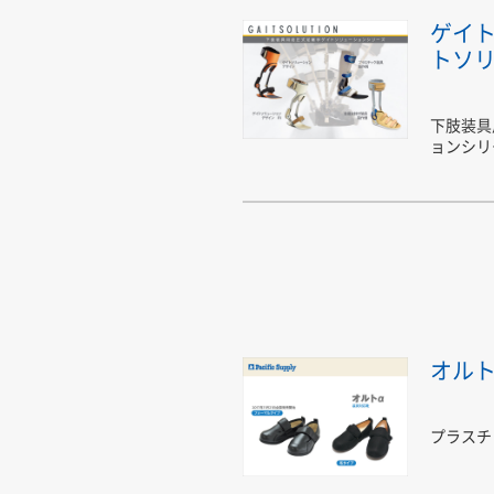
ゲイ
トソ
下肢装具
ョンシリ
オルト
プラスチ