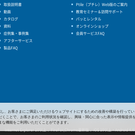
取扱説明書
Ptile（プチレ）Web版のご案内
動画
教育セミナー＆訪問サポート
カタログ
パッとレンタル
資料
オンラインショップ
症例集・事例集
会員サービスFAQ
アフターサービス
製品FAQ
を確認し、お客さまにご満足いただけるウェブサイトにするための改善や構築を行ってい
だくことで、お客さまのご利用状況を確認し、興味・関心に合った表示や情報提供
© 2017 Pacific Supply Co.,Ltd.
コンテンツの無断使用・転載を禁じます。
まな機能をご利用いただくことができます。
ternet Explorer 10以上 、FireFox,Chrome最新版 、iOS 10以上・Android