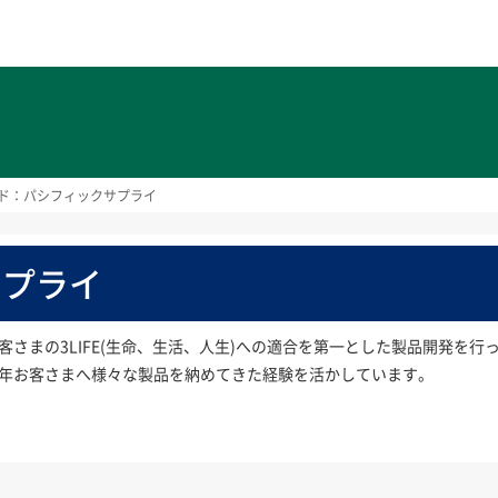
ト
ド：パシフィックサプライ
サプライ
客さまの3LIFE(生命、生活、人生)への適合を第一とした製品開発を
年お客さまへ様々な製品を納めてきた経験を活かしています。