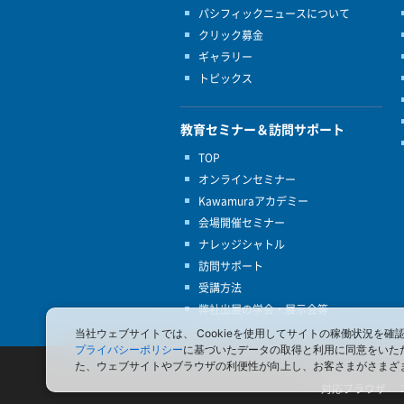
パシフィックニュースについて
クリック募金
ギャラリー
トピックス
教育セミナー＆訪問サポート
TOP
オンラインセミナー
Kawamuraアカデミー
会場開催セミナー
ナレッジシャトル
訪問サポート
受講方法
弊社出展の学会・展示会等
当社ウェブサイトでは、 Cookieを使用してサイトの稼働状況
プライバシーポリシー
に基づいたデータの取得と利用に同意をいた
た、ウェブサイトやブラウザの利便性が向上し、お客さまがさまざ
対応ブラウザ ： In