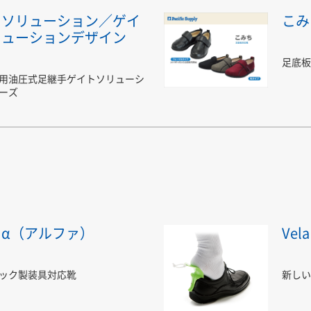
トソリューション／ゲイ
こみ
リューションデザイン
足底板
用油圧式足継手ゲイトソリューシ
ーズ
α（アルファ）
Vel
ック製装具対応靴
新しい