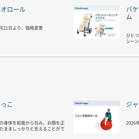
ジオロール
バケ
ム
4月21日より、価格変更
ひとつ
シーン
えっこ
ジャ
の身体を前面から包み、お顔を正
202
たまましっかりと支えることがで