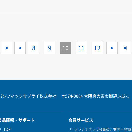
<<
<
8
9
10
11
12
>
パシフィックサプライ株式会社
〒574-0064 大阪府大東市御領1-12-1
製品情報・サポート
会員サービス
TOP
プラチナクラブ会員のご案内・登録