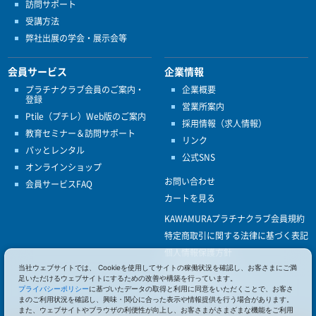
訪問サポート
受講方法
弊社出展の学会・展示会等
会員サービス
企業情報
プラチナクラブ会員のご案内・
企業概要
登録
営業所案内
Ptile（プチレ）Web版のご案内
採用情報（求人情報）
教育セミナー＆訪問サポート
リンク
パッとレンタル
公式SNS
オンラインショップ
お問い合わせ
会員サービスFAQ
カートを見る
KAWAMURAプラチナクラブ会員規約
特定商取引に関する法律に基づく表記
個人情報保護方針
当社ウェブサイトでは、 Cookieを使用してサイトの稼働状況を確認し、お客さまにご満
ISO9001
足いただけるウェブサイトにするための改善や構築を行っています。
健康経営優良法人認定
プライバシーポリシー
に基づいたデータの取得と利用に同意をいただくことで、お客さ
まのご利用状況を確認し、興味・関心に合った表示や情報提供を行う場合があります。
また、ウェブサイトやブラウザの利便性が向上し、お客さまがさまざまな機能をご利用