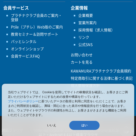
会員サービス
企業情報
プラチナクラブ会員のご案内・
企業概要
登録
営業所案内
Ptile（プチレ）Web版のご案内
採用情報（求人情報）
教育セミナー＆訪問サポート
リンク
パッとレンタル
公式SNS
オンラインショップ
お問い合わせ
会員サービスFAQ
カートを見る
KAWAMURAプラチナクラブ会員規約
特定商取引に関する法律に基づく表記
個人情報保護方針
当社ウェブサイトでは、 Cookieを使用してサイトの稼働状況を確認し、お客さまにご満
ISO9001
足いただけるウェブサイトにするための改善や構築を行っています。
健康経営優良法人認定
プライバシーポリシー
に基づいたデータの取得と利用に同意をいただくことで、お客さ
まのご利用状況を確認し、興味・関心に合った表示や情報提供を行う場合があります。
また、ウェブサイトやブラウザの利便性が向上し、お客さまがさまざまな機能をご利用
いただくことができます。
© 2017 Pacific Supply Co.,Ltd.
コンテンツの無断使用・転載を禁じます。
いいえ
はい
対応ブラウザ ： Internet Explorer 10以上 、FireFox,Chrome最新版 、iOS 10
TOP
以上・Android 4.4以上標準ブラウザ