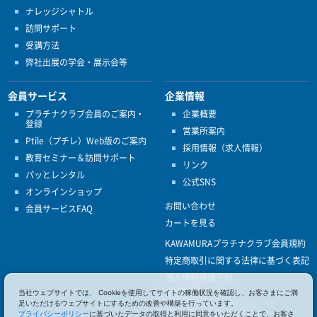
ナレッジシャトル
訪問サポート
受講方法
弊社出展の学会・展示会等
会員サービス
企業情報
プラチナクラブ会員のご案内・
企業概要
登録
営業所案内
Ptile（プチレ）Web版のご案内
採用情報（求人情報）
教育セミナー＆訪問サポート
リンク
パッとレンタル
公式SNS
オンラインショップ
お問い合わせ
会員サービスFAQ
カートを見る
KAWAMURAプラチナクラブ会員規約
特定商取引に関する法律に基づく表記
個人情報保護方針
当社ウェブサイトでは、 Cookieを使用してサイトの稼働状況を確認し、お客さまにご満
ISO9001
足いただけるウェブサイトにするための改善や構築を行っています。
健康経営優良法人認定
プライバシーポリシー
に基づいたデータの取得と利用に同意をいただくことで、お客さ