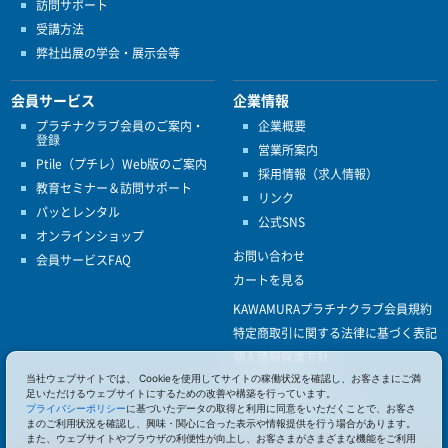
訪問サポート
受講方法
弊社出展の学会・展示会等
会員サービス
企業情報
プラチナクラブ会員のご案内・
企業概要
登録
営業所案内
Ptile（プチレ）Web版のご案内
採用情報（求人情報）
教育セミナー＆訪問サポート
リンク
パッとレンタル
公式SNS
オンラインショップ
お問い合わせ
会員サービスFAQ
カートを見る
KAWAMURAプラチナクラブ会員規約
特定商取引に関する法律に基づく表記
個人情報保護方針
当社ウェブサイトでは、 Cookieを使用してサイトの稼働状況を確認し、お客さまにご満
ISO9001
足いただけるウェブサイトにするための改善や構築を行っています。
健康経営優良法人認定
プライバシーポリシー
に基づいたデータの取得と利用に同意をいただくことで、お客さ
まのご利用状況を確認し、興味・関心に合った表示や情報提供を行う場合があります。
また、ウェブサイトやブラウザの利便性が向上し、お客さまがさまざまな機能をご利用