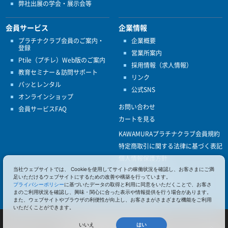
弊社出展の学会・展示会等
会員サービス
企業情報
プラチナクラブ会員のご案内・
企業概要
登録
営業所案内
Ptile（プチレ）Web版のご案内
採用情報（求人情報）
教育セミナー＆訪問サポート
リンク
パッとレンタル
公式SNS
オンラインショップ
お問い合わせ
会員サービスFAQ
カートを見る
KAWAMURAプラチナクラブ会員規約
特定商取引に関する法律に基づく表記
個人情報保護方針
当社ウェブサイトでは、 Cookieを使用してサイトの稼働状況を確認し、お客さまにご満
ISO9001
足いただけるウェブサイトにするための改善や構築を行っています。
健康経営優良法人認定
プライバシーポリシー
に基づいたデータの取得と利用に同意をいただくことで、お客さ
まのご利用状況を確認し、興味・関心に合った表示や情報提供を行う場合があります。
また、ウェブサイトやブラウザの利便性が向上し、お客さまがさまざまな機能をご利用
いただくことができます。
© 2017 Pacific Supply Co.,Ltd.
コンテンツの無断使用・転載を禁じます。
いいえ
はい