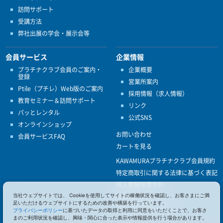
訪問サポート
受講方法
弊社出展の学会・展示会等
会員サービス
企業情報
プラチナクラブ会員のご案内・
企業概要
登録
営業所案内
Ptile（プチレ）Web版のご案内
採用情報（求人情報）
教育セミナー＆訪問サポート
リンク
パッとレンタル
公式SNS
オンラインショップ
お問い合わせ
会員サービスFAQ
カートを見る
KAWAMURAプラチナクラブ会員規約
特定商取引に関する法律に基づく表記
個人情報保護方針
当社ウェブサイトでは、 Cookieを使用してサイトの稼働状況を確認し、お客さまにご満
ISO9001
足いただけるウェブサイトにするための改善や構築を行っています。
健康経営優良法人認定
プライバシーポリシー
に基づいたデータの取得と利用に同意をいただくことで、お客さ
まのご利用状況を確認し、興味・関心に合った表示や情報提供を行う場合があります。