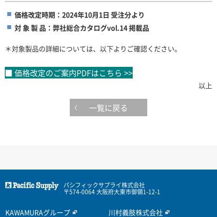
価格改定時期：2024年10月1日 受注分より
対 象 製 品：弊社総合カタログvol.14 掲載品
＊対象製品の詳細については、以下よりご確認ください。
■ 価格改定のご案内PDFはこちら >>
以上
一覧に戻る
パシフィックサプライ株式会社
〒574-0064 大阪府大東市御領1-12-1
KAWAMURAグループ
川村義肢株式会社