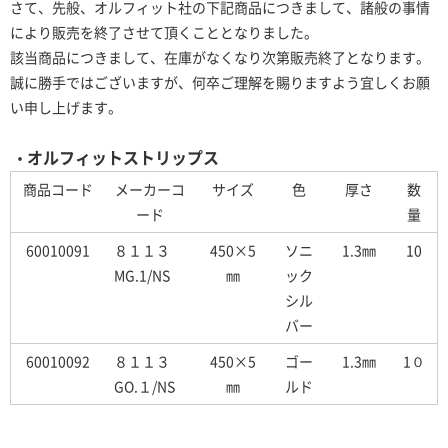
さて、先般、オルフィット社の下記商品につきまして​、諸般の事情
により販売を終了させて頂くこととなりました。
該当商品につきまして、在庫がなくなり次第販売終了となります。
誠に勝手ではございますが、何卒
ご理解を賜りますよう宜しくお願
い申し上げます。
オルフィットストリップス
・
商品コード
メーカーコ
サイズ
色
厚さ
数
ード
量
60010091
８１１３
450×5
ソニ
1.3㎜
10
MG.1/NS
㎜
ック
シル
バー
60010092
８１１３
450×5
ゴー
1.3㎜
1０
GO.１/NS
㎜
ルド