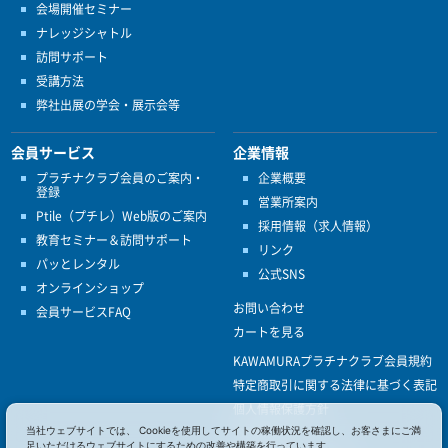
会場開催セミナー
ナレッジシャトル
訪問サポート
受講方法
弊社出展の学会・展示会等
会員サービス
企業情報
プラチナクラブ会員のご案内・
企業概要
登録
営業所案内
Ptile（プチレ）Web版のご案内
採用情報（求人情報）
教育セミナー＆訪問サポート
リンク
パッとレンタル
公式SNS
オンラインショップ
お問い合わせ
会員サービスFAQ
カートを見る
KAWAMURAプラチナクラブ会員規約
特定商取引に関する法律に基づく表記
個人情報保護方針
当社ウェブサイトでは、 Cookieを使用してサイトの稼働状況を確認し、お客さまにご満
ISO9001
足いただけるウェブサイトにするための改善や構築を行っています。