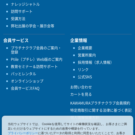
ナレッジシャトル
訪問サポート
受講方法
弊社出展の学会・展示会等
会員サービス
企業情報
プラチナクラブ会員のご案内・
企業概要
登録
営業所案内
Ptile（プチレ）Web版のご案内
採用情報（求人情報）
教育セミナー＆訪問サポート
リンク
パッとレンタル
公式SNS
オンラインショップ
お問い合わせ
会員サービスFAQ
カートを見る
KAWAMURAプラチナクラブ会員規約
特定商取引に関する法律に基づく表記
個人情報保護方針
当社ウェブサイトでは、 Cookieを使用してサイトの稼働状況を確認し、お客さまにご満
ISO9001
足いただけるウェブサイトにするための改善や構築を行っています。
健康経営優良法人認定
プライバシーポリシー
に基づいたデータの取得と利用に同意をいただくことで、お客さ