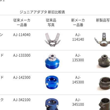
ジュニアアダプタ 新旧比較表
従来メーカ
従来品
新メーカ
新製品写
ー品番
写真
ー品番
ン
AJ-114040
AJ-
114140
ッド
AJ-133300
AJ-
135300
ッド
AJ-142300
AJ-
145300
ブク
AJ-342100
AJ-
345100