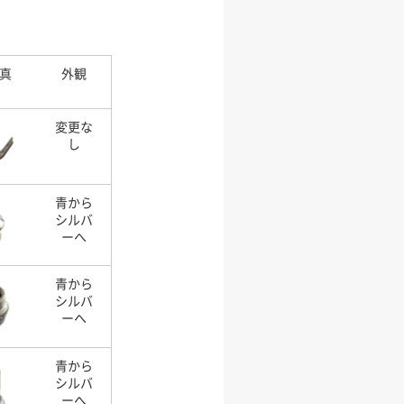
真
外観
変更な
し
青から
シルバ
ーへ
青から
シルバ
ーへ
青から
シルバ
ーへ