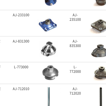
AJ-233100
AJ-
235100
ミ
AJ-831300
AJ-
835300
ド
L-773000
L-
772000
ミ
AJ-712010
AJ-
712020