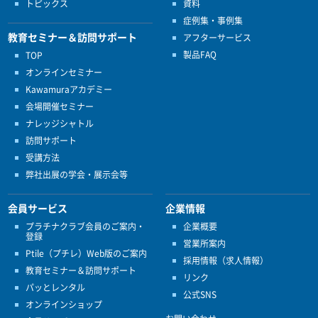
トピックス
資料
症例集・事例集
教育セミナー＆訪問サポート
アフターサービス
製品FAQ
TOP
オンラインセミナー
Kawamuraアカデミー
会場開催セミナー
ナレッジシャトル
訪問サポート
受講方法
弊社出展の学会・展示会等
会員サービス
企業情報
プラチナクラブ会員のご案内・
企業概要
登録
営業所案内
Ptile（プチレ）Web版のご案内
採用情報（求人情報）
教育セミナー＆訪問サポート
リンク
パッとレンタル
公式SNS
オンラインショップ