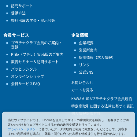
訪問サポート
受講方法
弊社出展の学会・展示会等
会員サービス
企業情報
プラチナクラブ会員のご案内・
企業概要
登録
営業所案内
Ptile（プチレ）Web版のご案内
採用情報（求人情報）
教育セミナー＆訪問サポート
リンク
パッとレンタル
公式SNS
オンラインショップ
お問い合わせ
会員サービスFAQ
カートを見る
KAWAMURAプラチナクラブ会員規約
特定商取引に関する法律に基づく表記
個人情報保護方針
当社ウェブサイトでは、 Cookieを使用してサイトの稼働状況を確認し、お客さまにご満
ISO9001
足いただけるウェブサイトにするための改善や構築を行っています。
健康経営優良法人認定
プライバシーポリシー
に基づいたデータの取得と利用に同意をいただくことで、お客さ
まのご利用状況を確認し、興味・関心に合った表示や情報提供を行う場合があります。