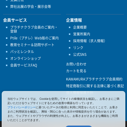
弊社出展の学会・展示会等
会員サービス
企業情報
プラチナクラブ会員のご案内・
企業概要
登録
営業所案内
Ptile（プチレ）Web版のご案内
採用情報（求人情報）
教育セミナー＆訪問サポート
リンク
パッとレンタル
公式SNS
オンラインショップ
お問い合わせ
会員サービスFAQ
カートを見る
KAWAMURAプラチナクラブ会員規約
特定商取引に関する法律に基づく表記
個人情報保護方針
当社ウェブサイトでは、 Cookieを使用してサイトの稼働状況を確認し、お客さまにご満
ISO9001
足いただけるウェブサイトにするための改善や構築を行っています。
健康経営優良法人認定
プライバシーポリシー
に基づいたデータの取得と利用に同意をいただくことで、お客さ
まのご利用状況を確認し、興味・関心に合った表示や情報提供を行う場合があります。
また、ウェブサイトやブラウザの利便性が向上し、お客さまがさまざまな機能をご利用
いただくことができます。
© 2017 Pacific Supply Co.,Ltd.