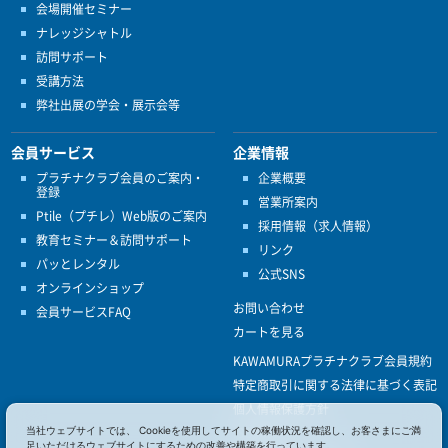
会場開催セミナー
ナレッジシャトル
訪問サポート
受講方法
弊社出展の学会・展示会等
会員サービス
企業情報
プラチナクラブ会員のご案内・
企業概要
登録
営業所案内
Ptile（プチレ）Web版のご案内
採用情報（求人情報）
教育セミナー＆訪問サポート
リンク
パッとレンタル
公式SNS
オンラインショップ
お問い合わせ
会員サービスFAQ
カートを見る
KAWAMURAプラチナクラブ会員規約
特定商取引に関する法律に基づく表記
個人情報保護方針
当社ウェブサイトでは、 Cookieを使用してサイトの稼働状況を確認し、お客さまにご満
ISO9001
足いただけるウェブサイトにするための改善や構築を行っています。