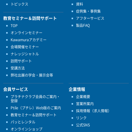
トピックス
資料
症例集・事例集
教育セミナー＆訪問サポート
アフターサービス
製品FAQ
TOP
オンラインセミナー
Kawamuraアカデミー
会場開催セミナー
ナレッジシャトル
訪問サポート
受講方法
弊社出展の学会・展示会等
会員サービス
企業情報
プラチナクラブ会員のご案内・
企業概要
登録
営業所案内
Ptile（プチレ）Web版のご案内
採用情報（求人情報）
教育セミナー＆訪問サポート
リンク
パッとレンタル
公式SNS
オンラインショップ