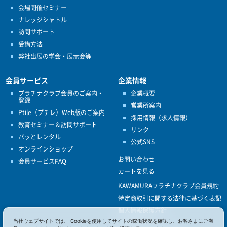
会場開催セミナー
ナレッジシャトル
訪問サポート
受講方法
弊社出展の学会・展示会等
会員サービス
企業情報
プラチナクラブ会員のご案内・
企業概要
登録
営業所案内
Ptile（プチレ）Web版のご案内
採用情報（求人情報）
教育セミナー＆訪問サポート
リンク
パッとレンタル
公式SNS
オンラインショップ
お問い合わせ
会員サービスFAQ
カートを見る
KAWAMURAプラチナクラブ会員規約
特定商取引に関する法律に基づく表記
個人情報保護方針
当社ウェブサイトでは、 Cookieを使用してサイトの稼働状況を確認し、お客さまにご満
ISO9001