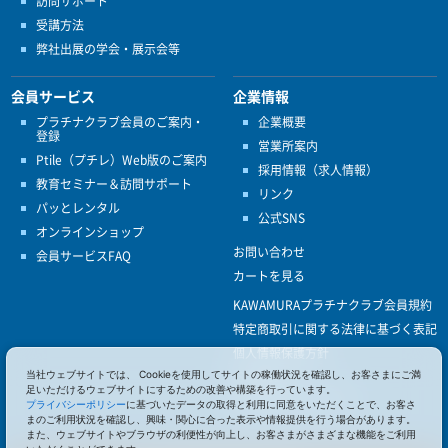
訪問サポート
受講方法
弊社出展の学会・展示会等
会員サービス
企業情報
プラチナクラブ会員のご案内・
企業概要
登録
営業所案内
Ptile（プチレ）Web版のご案内
採用情報（求人情報）
教育セミナー＆訪問サポート
リンク
パッとレンタル
公式SNS
オンラインショップ
お問い合わせ
会員サービスFAQ
カートを見る
KAWAMURAプラチナクラブ会員規約
特定商取引に関する法律に基づく表記
個人情報保護方針
当社ウェブサイトでは、 Cookieを使用してサイトの稼働状況を確認し、お客さまにご満
ISO9001
足いただけるウェブサイトにするための改善や構築を行っています。
健康経営優良法人認定
プライバシーポリシー
に基づいたデータの取得と利用に同意をいただくことで、お客さ
まのご利用状況を確認し、興味・関心に合った表示や情報提供を行う場合があります。
また、ウェブサイトやブラウザの利便性が向上し、お客さまがさまざまな機能をご利用