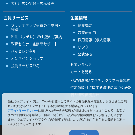
弊社出展の学会・展示会等
会員サービス
企業情報
プラチナクラブ会員のご案内・
企業概要
登録
営業所案内
Ptile（プチレ）Web版のご案内
採用情報（求人情報）
教育セミナー＆訪問サポート
リンク
パッとレンタル
公式SNS
オンラインショップ
お問い合わせ
会員サービスFAQ
カートを見る
KAWAMURAプラチナクラブ会員規約
特定商取引に関する法律に基づく表記
個人情報保護方針
当社ウェブサイトでは、 Cookieを使用してサイトの稼働状況を確認し、お客さまにご満
ISO9001
足いただけるウェブサイトにするための改善や構築を行っています。
健康経営優良法人認定
プライバシーポリシー
に基づいたデータの取得と利用に同意をいただくことで、お客さ
まのご利用状況を確認し、興味・関心に合った表示や情報提供を行う場合があります。
また、ウェブサイトやブラウザの利便性が向上し、お客さまがさまざまな機能をご利用
いただくことができます。
© 2017 Pacific Supply Co.,Ltd.
コンテンツの無断使用・転載を禁じます。
いいえ
はい