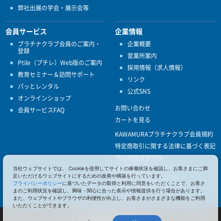
弊社出展の学会・展示会等
会員サービス
企業情報
プラチナクラブ会員のご案内・
企業概要
登録
営業所案内
Ptile（プチレ）Web版のご案内
採用情報（求人情報）
教育セミナー＆訪問サポート
リンク
パッとレンタル
公式SNS
オンラインショップ
お問い合わせ
会員サービスFAQ
カートを見る
KAWAMURAプラチナクラブ会員規約
特定商取引に関する法律に基づく表記
個人情報保護方針
当社ウェブサイトでは、 Cookieを使用してサイトの稼働状況を確認し、お客さまにご満
ISO9001
足いただけるウェブサイトにするための改善や構築を行っています。
健康経営優良法人認定
プライバシーポリシー
に基づいたデータの取得と利用に同意をいただくことで、お客さ
まのご利用状況を確認し、興味・関心に合った表示や情報提供を行う場合があります。
また、ウェブサイトやブラウザの利便性が向上し、お客さまがさまざまな機能をご利用
いただくことができます。
© 2017 Pacific Supply Co.,Ltd.